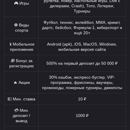
рулетка, покер, настольные игры, Live с
🎮 Игры
дилерами, Crash), Тото, Лотереи,
Турниры
Футбол, теннис, волейбол, MMA, крикет,
⚽ Виды
дартс, бейсбол, Формула-1, киберспорт и
спорта
ещё 20+
📱Мобильное
Android (apk), iOS, MacOS, Windows,
приложение
мобильная версия сайта
🎁 Бонус за
500% на первый депозит до 50 000 ₽
регистрацию
30% кэшбэк, экспресс-бустер, VIP-
🔥 Акции
программа, фриспины, ваучеры,
промокоды, покерные турниры, джекпоты
💵 Мин. ставка
10 ₽
💳 Мин.
депозит /
1000 ₽
вывод