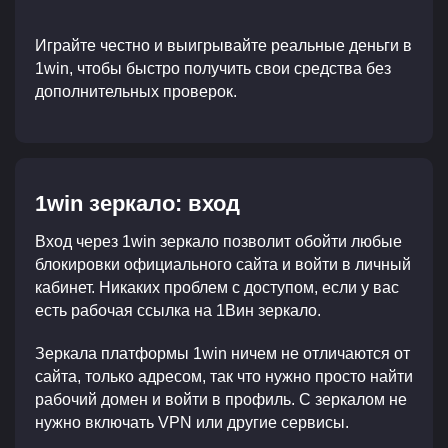
Играйте честно и выигрывайте реальные деньги в
1win, чтобы быстро получить свои средства без
дополнительных проверок.
1win зеркало: вход
Вход через 1win зеркало позволит обойти любые
блокировки официального сайта и войти в личный
кабинет. Никаких проблем с доступом, если у вас
есть рабочая ссылка на 1Вин зеркало.
Зеркала платформы 1win ничем не отличаются от
сайта, только адресом, так что нужно просто найти
рабочий домен и войти в профиль. С зеркалом не
нужно включать VPN или другие сервисы.