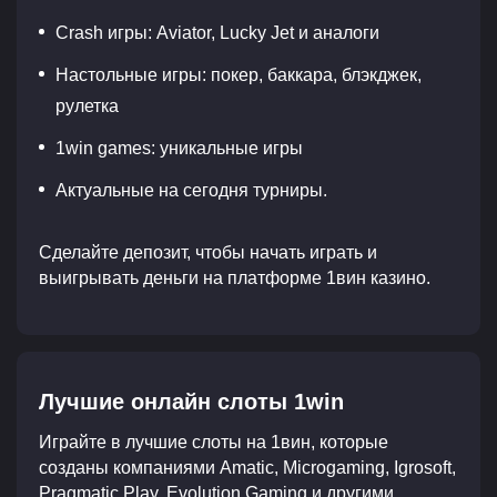
Crash игры: Aviator, Lucky Jet и аналоги
Настольные игры: покер, баккара, блэкджек,
рулетка
1win games: уникальные игры
Актуальные на сегодня турниры.
Сделайте депозит, чтобы начать играть и
выигрывать деньги на платформе 1вин казино.
Лучшие онлайн слоты 1win
Играйте в лучшие слоты на 1вин, которые
созданы компаниями Amatic, Microgaming, Igrosoft,
Pragmatic Play, Evolution Gaming и другими