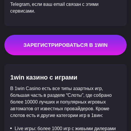
Telegram, если ваш email связан с этими
сервисами.
ЗАРЕГИСТРИРОВАТЬСЯ В 1WIN
1win казино с играми
В 1win Casino есть все типы азартных игр,
большая часть в разделе “Слоты”, где собрано
более 10000 лучших и популярных игровых
автоматов от известных провайдеров. Кроме
слотов есть и другие категории игр в 1вин:
Live игры: более 1000 игр с живыми дилерами