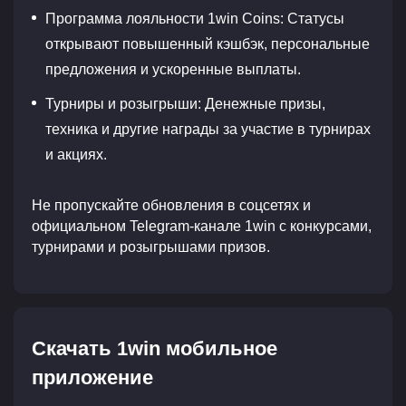
Программа лояльности 1win Coins: Статусы
открывают повышенный кэшбэк, персональные
предложения и ускоренные выплаты.
Турниры и розыгрыши: Денежные призы,
техника и другие награды за участие в турнирах
и акциях.
Не пропускайте обновления в соцсетях и
официальном Telegram-канале 1win с конкурсами,
турнирами и розыгрышами призов.
Скачать 1win мобильное
приложение