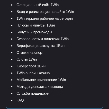
Официальный сайт 1Win
Вход и регистрация на сайте 1Win
1Win зеркало рабочее на сегодня
Плюсы и минусы 1Вин
Бонусы и промокоды
Безопасность и лицензия 1Win
Верификация аккаунта 1Вин
Ставки на спорт
Слоты 1Win
Киберспорт 1Вин
1Win онлайн казино
Мобильное приложение 1Win
Методы депозита и вывода
Служба поддержки
FAQ