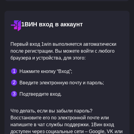
1ВИН вход в аккаунт
Первый вход 1win выполняется автоматически
после регистрации. Вы можете войти с любого
браузера и устройства, для этого:
Нажмите кнопку “Вход”;
Введите электронную почту и пароль;
Подтвердите вход.
Что делать, если вы забыли пароль?
Восстановите его по электронной почте или
напишите в чат службы поддержки. 1Вин вход
доступен через социальные сети – Google, VK или