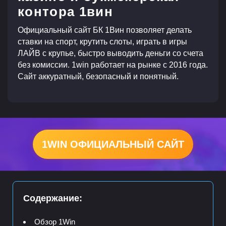
контора 1вин
Официальный сайт БК 1Вин позволяет делать
ставки на спорт, крутить слоты, играть в игры
ЛАЙВ с крупье, быстро выводить деньги со счета
без комиссии. 1win работает на рынке с 2016 года.
Сайт аккуратный, безопасный и понятный.
1WIN ОФИЦИАЛЬНЫЙ САЙТ
Содержание:
Обзор 1Win