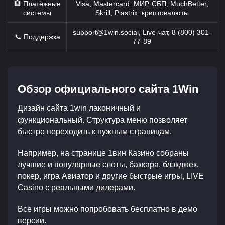
🏦 Платёжные
Visa, Mastercard, МИР, СБП, MuchBetter,
системы
Skrill, Piastrix, криптовалюты
support@1win.social, Live-чат, 8 (800) 301-
📞 Поддержка
77-89
Обзор официального сайта 1Win
Дизайн сайта 1win лаконичный и
функциональный. Структура меню позволяет
быстро переходить к нужным страницам.
Например, на странице 1вин Казино собраны
лучшие и популярные слоты, баккара, блэкджек,
покер, игра Авиатор и другие быстрые игры, LIVE
Casino с реальными дилерами.
Все игры можно попробовать бесплатно в демо
версии.